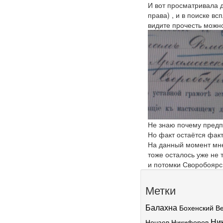
И вот просматривала 
права) , и в поиске в
видите прочесть можно
Не знаю почему предп
Но факт остаётся фак
На данный момент мне
тоже осталось уже не
и потомки Своробоярс
Метки
Балахна
Бохенский
В
Ни
Нечаев
Никифоров