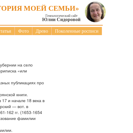
ТОРИЯ МОЕЙ СЕМЬИ»
Генеалогический сайт
Юлии Сидоровой
татьи
Фото
Древо
Поколенные росписи
губернии на село
приписка «или
азных публикациях про
рянской книги.
17 и начале 18 века в
рский — вот. в
-162 гг. (1653-1654
льзование фамилии
милии.