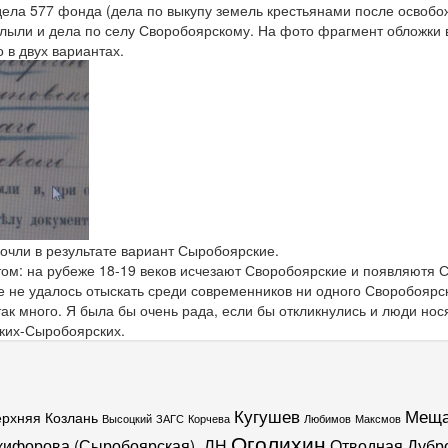
дела 577 фонда (дела по выкупу земель крестьянами после освобо
сплыли и дела по селу Своробоярскому. На фото фрагмент обложки 
 в двух вариантах.
очли в результате вариант Сыробоярские.
том: на рубеже 18-19 веков исчезают Своробоярские и появляютя 
 не удалось отыскать среди современников ни одного Своробоярс
 так много. Я была бы очень рада, если бы откликнулись и люди н
ких-Сыробоярских.
Кугушев
Меща
ерхняя Козлань
Высоцкий
ЗАГС
Корчева
Любимов
Максмов
Оголихин
кифорова (Сыробоярская)_ЛН
Отводная Дубр