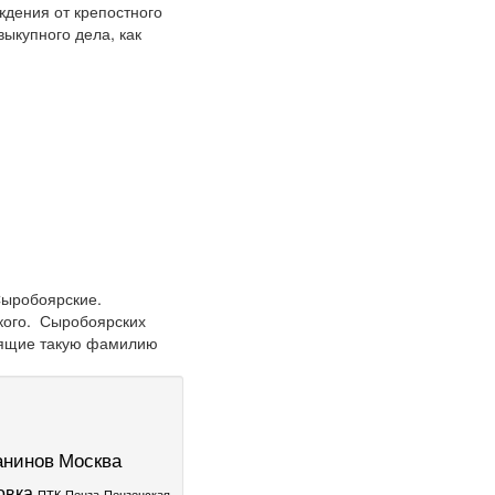
ждения от крепостного
выкупного дела, как
Сыробоярские.
кого. Сыробоярских
осящие такую фамилию
нинов
Москва
овка
ПТК
Пенза
Пензенская