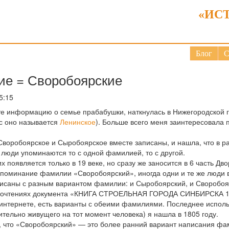
«ИС
Блог
С
ие = Своробоярские
5:15
те информацию о семье прабабушки, наткнулась в Нижегородской 
с оно называется
Ленинское
). Больше всего меня заинтересовала 
Своробоярское и Сыробоярское вместе записаны, и нашла, что в р
е люди упоминаются то с одной фамилией, то с другой.
появляется только в 19 веке, но сразу же заносится в 6 часть Дво
поминание фамилии «Своробоярский», иногда одни и те же люди в 
писаны с разным вариантом фамилии: и Сыробоярский, и Своробоя
 прочтениях документа «КНИГА СТРОЕЛЬНАЯ ГОРОДА СИНБИРСКА 161
в интернете, есть варианты с обеими фамилиями. Последнее испо
тельно живущего на тот момент человека) я нашла в 1805 году.
, что «Своробоярский» — это более ранний вариант написания фа