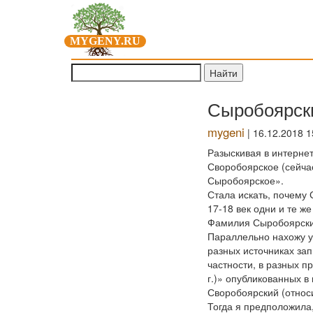
MYGENY.RU
Сыробоярск
mygeni
| 16.12.2018 1
Разыскивая в интерне
Своробоярское (сейча
Сыробоярское».
Стала искать, почему 
17-18 век одни и те ж
Фамилия Сыробоярских 
Параллельно нахожу у
разных источниках за
частности, в разных
г.)» опубликованных 
Своробоярский (относи
Тогда я предположила