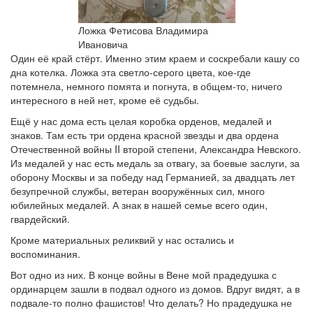
Ложка Фетисова Владимира
Ивановича
Один её край стёрт. Именно этим краем и соскребали кашу со
дна котелка. Ложка эта светло-серого цвета, кое-где
потемнела, немного помята и погнута, в общем-то, ничего
интересного в ней нет, кроме её судьбы.
Ещё у нас дома есть целая коробка орденов, медалей и
знаков. Там есть три ордена красной звезды и два ордена
Отечественной войны II второй степени, Александра Невского.
Из медалей у нас есть медаль за отвагу, за боевые заслуги, за
оборону Москвы и за победу над Германией, за двадцать лет
безупречной службы, ветеран вооружённых сил, много
юбилейных медалей. А знак в нашей семье всего один,
гвардейский.
Кроме материальных реликвий у нас остались и
воспоминания.
Вот одно из них. В конце войны в Вене мой прадедушка с
ординарцем зашли в подвал одного из домов. Вдруг видят, а в
подвале-то полно фашистов! Что делать? Но прадедушка не