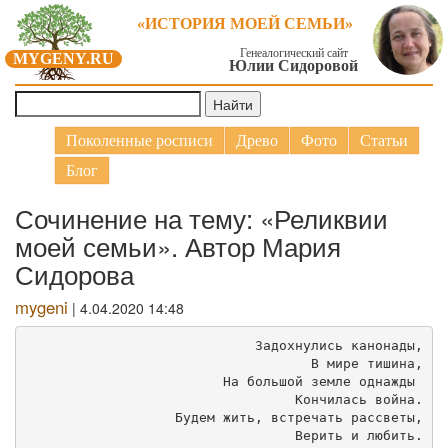
«ИСТОРИЯ МОЕЙ СЕМЬИ»
Генеалогический сайт
MYGENY.RU
Юлии Сидоровой
Поколенные росписи
Древо
Фото
Статьи
Блог
Сочинение на тему: «Реликвии
моей семьи». Автор Мария
Сидорова
mygeni
| 4.04.2020 14:48
Задохнулись канонады,
В мире тишина,
На большой земле однажды 
Кончилась война.
Будем жить, встречать рассветы,
Верить и любить.