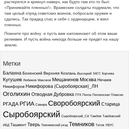
растерялся и крикнул наверх, как будто там кто-то был:
«Принимайте пленных!». Вражеские солдаты подумали, что
там целый отряд советских воинов, побросали оружие и
сдались. Так прадед спас и себя с ординарцем, и взял
пленных.
Помните про войну и пусть вам напоминают об этом ваши
реликвии. И пусть война никогда больше не придёт на нашу
землю.
Метки
Балахна
Бохенский
Верхняя Козлань
Высоцкий
ЗАГС
Корчева
Кугушев
Мещанинов
Москва
Нечаев
Любимов
Максмов
Никифорова (Сыробоярская)_ЛН
Никифоров
Оголихин
Отводная Дубровка
ПТК
Пенза
Пензенская
Плаксин
Своробоярский
РГИА
РГАДА
Старица
Самара
Сыробоярский
Сыробоярский_СА
Тамбов
Тамбовский
Темников
Тверь
Ташкент
ИБД
Темниквский уезд
Титов
УВУС