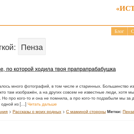
«ИС
Блог
С
ткой:
Пенза
е, по которой ходила твоя прапрапрабабушка
алось много фотографий, в том числе и старинных. Большинство из
кто там изображён, а на других совсем не известные люди, хотя м
 Но про кого-то и она не помнила, а про кого-то подзабыли мы за 
 одной из […]
Читать дальше
ания
>
Рассказы о моих родных
>
С маминой стороны
Метки:
Пенз