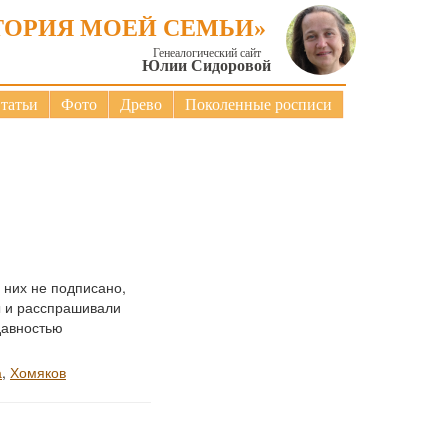
ТОРИЯ МОЕЙ СЕМЬИ»
Генеалогический сайт
Юлии Сидоровой
татьи
Фото
Древо
Поколенные росписи
 них не подписано,
ы и расспрашивали
давностью
а
,
Хомяков