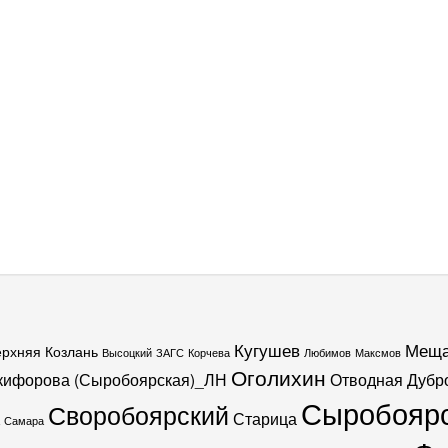
Кугушев
Меща
ерхняя Козлань
Высоцкий
ЗАГС
Корчева
Любимов
Максмов
Оголихин
кифорова (Сыробоярская)_ЛН
Отводная Дубр
Сыробояр
Своробоярский
Старица
Самара