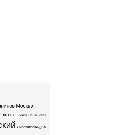
нинов
Москва
овка
ПТК
Пенза
Пензенская
ский
Сыробоярский_СА