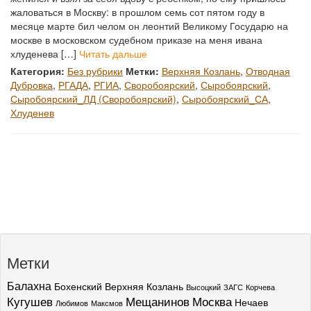
жаловаться в Москву: в прошлом семь сот пятом году в
месяце марте бил челом он леонтий Великому Государю на
москве в московском судебном приказе на меня ивана
хлуденева […]
Читать дальше
Категория:
Без рубрики
Метки:
Верхняя Козлань
,
Отводная
Дубровка
,
РГАДА
,
РГИА
,
Своробоярский
,
Сыробоярский
,
Сыробоярский_ЛД (Своробоярский)
,
Сыробоярский_СА
,
Хлуденев
Метки
Балахна
Бохенский
Верхняя Козлань
Высоцкий
ЗАГС
Корчева
Кугушев
Мещанинов
Москва
Нечаев
Любимов
Максмов