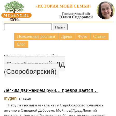
«ИСТОРИЯ МОЕЙ СЕМЬИ»
Генеалогический сайт
MYGENY.RU
Юлии Сидоровой
Поколенные росписи
Древо
Фото
Статьи
Блог
Записи с меткой:
Сыробоярский_ЛД
(Своробоярский)
Лёгким движением руки… превращается…
mygeni
6.11.2021
Пару лет назад я узнала как у Сыробоярских появилось
имение в Отводной Дубровке. Мой пра(7)дед Леонтий
женился и взял за себя вдову с ребёнком, но ему пришлось