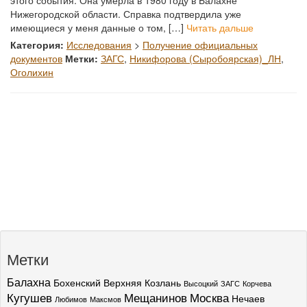
этого события. Она умерла в 1980 году в Балахне
Нижегородской области. Справка подтвердила уже
имеющиеся у меня данные о том, […]
Читать дальше
Категория:
Исследования
>
Получение официальных
документов
Метки:
ЗАГС
,
Никифорова (Сыробоярская)_ЛН
,
Оголихин
Метки
Балахна
Бохенский
Верхняя Козлань
Высоцкий
ЗАГС
Корчева
Кугушев
Мещанинов
Москва
Нечаев
Любимов
Максмов