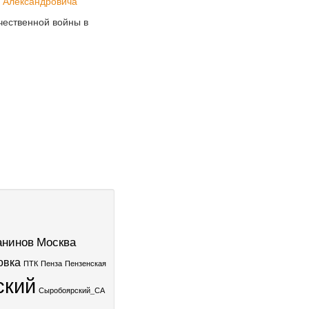
 Александровича
чественной войны в
нинов
Москва
овка
ПТК
Пенза
Пензенская
ский
Сыробоярский_СА