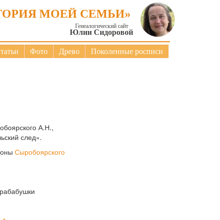
ТОРИЯ МОЕЙ СЕМЬИ»
Генеалогический сайт
Юлии Сидоровой
татьи
Фото
Древо
Поколенные росписи
обоярского А.Н.,
ьский след».
ороны
Сыробоярского
прабабушки