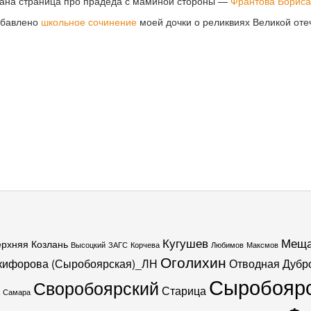
ана страница про прадеда с маминой стороны —
Франтова Бориса
обавлено
школьное сочинение
моей дочки о реликвиях Великой оте
Кугушев
Меща
ерхняя Козлань
Высоцкий
ЗАГС
Корчева
Любимов
Максмов
Оголихин
кифорова (Сыробоярская)_ЛН
Отводная Дубр
Сыробояр
Своробоярский
Старица
Самара