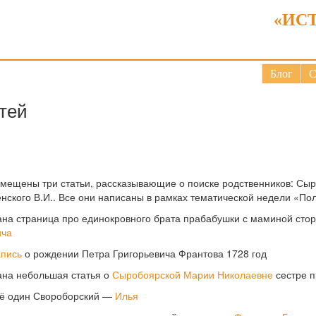
«ИС
Блог
С
тей
змещены три статьи, рассказывающие о поиске родственников: Сыр
нского В.И.. Все они написаны в рамках тематической недели «Пол
ана страница про единокровного брата прабабушки с маминой ст
ича
апись
о рождении Петра Григорьевича Франтова 1728 год
ана небольшая статья о
Сыробоярской Марии Николаевне
сестре 
щё один Свороборский —
Илья